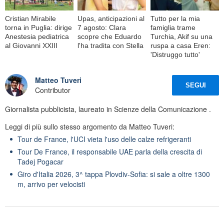
Cristian Mirabile
Upas, anticipazioni al
Tutto per la mia
torna in Puglia: dirige
7 agosto: Clara
famiglia trame
Anestesia pediatrica
scopre che Eduardo
Turchia, Akif su una
al Giovanni XXIII
l'ha tradita con Stella
ruspa a casa Eren:
'Distruggo tutto'
Matteo Tuveri
SEGUI
Contributor
Giornalista pubblicista, laureato in Scienze della Comunicazione .
Leggi di più sullo stesso argomento da Matteo Tuveri:
Tour de France, l'UCI vieta l'uso delle calze refrigeranti
Tour De France, il responsabile UAE parla della crescita di
Tadej Pogacar
Giro d'Italia 2026, 3^ tappa Plovdiv-Sofia: si sale a oltre 1300
m, arrivo per velocisti