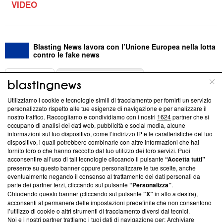
VIDEO
Blasting News lavora con l’Unione Europea nella lotta
contro le fake news
ABOUT
LINEA EDITORIALE
Utilizziamo i cookie e tecnologie simili di tracciamento per fornirti un servizio
Questa sezione offre informazioni trasparenti su Blasting
personalizzato rispetto alle tue esigenze di navigazione e per analizzare il
nostro traffico. Raccogliamo e condividiamo con i nostri
1624
partner che si
News, sui nostri processi editoriali e su come ci impegniamo a
occupano di analisi dei dati web, pubblicità e social media, alcune
creare news di qualità. Inoltre, afferma la nostra aderenza a
informazioni sul tuo dispositivo, come l’indirizzo IP e le caratteristiche del tuo
‘Trust Project - News with Integrity’
Blasting News non è
dispositivo, i quali potrebbero combinarle con altre informazioni che hai
ancora membro del programma, ma ha richiesto di farne
fornito loro o che hanno raccolto dal tuo utilizzo dei loro servizi. Puoi
parte; Trust Project non ha ancora effettuato una verifica di
acconsentire all’uso di tali tecnologie cliccando il pulsante
“Accetta tutti”
conformità agli standard.
presente su questo banner oppure personalizzare le tue scelte, anche
eventualmente negando il consenso al trattamento dei dati personali da
parte dei partner terzi, cliccando sul pulsante
“Personalizza”
.
Su di noi
Chiudendo questo banner (cliccando sul pulsante
“X”
in alto a destra),
acconsenti al permanere delle impostazioni predefinite che non consentono
Team editoriale
l’utilizzo di cookie o altri strumenti di tracciamento diversi dai tecnici.
Noi e i nostri partner trattiamo i tuoi dati di navigazione per: Archiviare