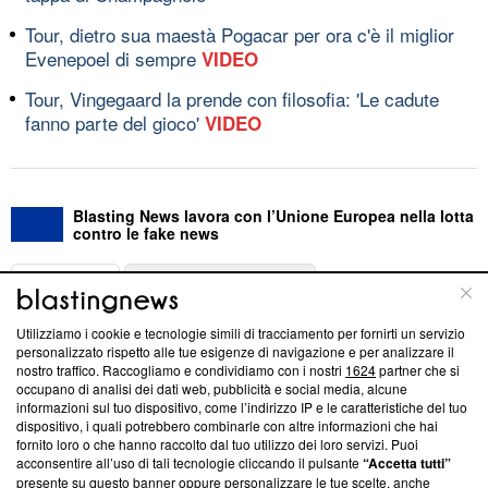
Tour, dietro sua maestà Pogacar per ora c'è il miglior
Evenepoel di sempre
VIDEO
Tour, Vingegaard la prende con filosofia: 'Le cadute
fanno parte del gioco'
VIDEO
Blasting News lavora con l’Unione Europea nella lotta
contro le fake news
ABOUT
LINEA EDITORIALE
Utilizziamo i cookie e tecnologie simili di tracciamento per fornirti un servizio
Questa sezione offre informazioni trasparenti su Blasting
personalizzato rispetto alle tue esigenze di navigazione e per analizzare il
nostro traffico. Raccogliamo e condividiamo con i nostri
1624
partner che si
News, sui nostri processi editoriali e su come ci impegniamo a
occupano di analisi dei dati web, pubblicità e social media, alcune
creare news di qualità. Inoltre, afferma la nostra aderenza a
informazioni sul tuo dispositivo, come l’indirizzo IP e le caratteristiche del tuo
‘Trust Project - News with Integrity’
Blasting News non è
dispositivo, i quali potrebbero combinarle con altre informazioni che hai
ancora membro del programma, ma ha richiesto di farne
fornito loro o che hanno raccolto dal tuo utilizzo dei loro servizi. Puoi
parte; Trust Project non ha ancora effettuato una verifica di
acconsentire all’uso di tali tecnologie cliccando il pulsante
“Accetta tutti”
conformità agli standard.
presente su questo banner oppure personalizzare le tue scelte, anche