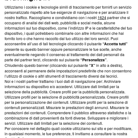
Utilizziamo i cookie e tecnologie simili di tracciamento per fornirti un servizio
Questa sezione offre informazioni trasparenti su Blasting
personalizzato rispetto alle tue esigenze di navigazione e per analizzare il
nostro traffico. Raccogliamo e condividiamo con i nostri
1624
partner che si
News, sui nostri processi editoriali e su come ci impegniamo a
occupano di analisi dei dati web, pubblicità e social media, alcune
creare news di qualità. Inoltre, afferma la nostra aderenza a
informazioni sul tuo dispositivo, come l’indirizzo IP e le caratteristiche del tuo
‘Trust Project - News with Integrity’
Blasting News non è
dispositivo, i quali potrebbero combinarle con altre informazioni che hai
ancora membro del programma, ma ha richiesto di farne
fornito loro o che hanno raccolto dal tuo utilizzo dei loro servizi. Puoi
parte; Trust Project non ha ancora effettuato una verifica di
acconsentire all’uso di tali tecnologie cliccando il pulsante
“Accetta tutti”
conformità agli standard.
presente su questo banner oppure personalizzare le tue scelte, anche
eventualmente negando il consenso al trattamento dei dati personali da
parte dei partner terzi, cliccando sul pulsante
“Personalizza”
.
Su di noi
Chiudendo questo banner (cliccando sul pulsante
“X”
in alto a destra),
acconsenti al permanere delle impostazioni predefinite che non consentono
Team editoriale
l’utilizzo di cookie o altri strumenti di tracciamento diversi dai tecnici.
Noi e i nostri partner trattiamo i tuoi dati di navigazione per: Archiviare
Corporate
informazioni su dispositivo e/o accedervi. Utilizzare dati limitati per la
selezione della pubblicità. Creare profili per la pubblicità personalizzata.
Redazione
Utilizzare profili per la selezione di pubblicità personalizzata. Creare profili
per la personalizzazione dei contenuti. Utilizzare profili per la selezione di
Informativa Privacy
contenuti personalizzati. Misurare le prestazioni degli annunci. Misurare le
prestazioni dei contenuti. Comprendere il pubblico attraverso statistiche o la
Cookie Policy
combinazione di dati provenienti da fonti diverse. Sviluppare e migliorare i
servizi. Utilizzare dati limitati per la selezione dei contenuti.
Blasting SA, IDI CHE-247.845.224, Via Carlo Frasca, 3 - 6900
Per conoscere nel dettaglio quali cookie utilizziamo sul sito e per modificare,
Lugano (Svizzera) Tel:
+39 0690258937
in qualsiasi momento, le tue preferenze, ti invitiamo a consultare la nostra