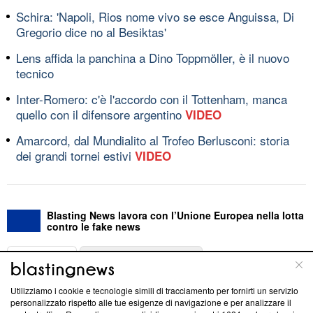
Schira: 'Napoli, Rios nome vivo se esce Anguissa, Di
Gregorio dice no al Besiktas'
Lens affida la panchina a Dino Toppmöller, è il nuovo
tecnico
Inter-Romero: c'è l'accordo con il Tottenham, manca
quello con il difensore argentino
VIDEO
Amarcord, dal Mundialito al Trofeo Berlusconi: storia
dei grandi tornei estivi
VIDEO
Blasting News lavora con l’Unione Europea nella lotta
contro le fake news
ABOUT
LINEA EDITORIALE
Utilizziamo i cookie e tecnologie simili di tracciamento per fornirti un servizio
Questa sezione offre informazioni trasparenti su Blasting
personalizzato rispetto alle tue esigenze di navigazione e per analizzare il