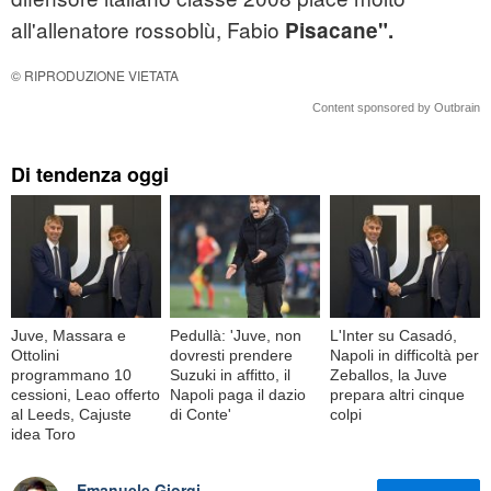
all'allenatore rossoblù, Fabio
Pisacane".
© RIPRODUZIONE VIETATA
Content sponsored by Outbrain
Di tendenza oggi
Juve, Massara e
Pedullà: 'Juve, non
L'Inter su Casadó,
Ottolini
dovresti prendere
Napoli in difficoltà per
programmano 10
Suzuki in affitto, il
Zeballos, la Juve
cessioni, Leao offerto
Napoli paga il dazio
prepara altri cinque
al Leeds, Cajuste
di Conte'
colpi
idea Toro
Emanuele Giorgi