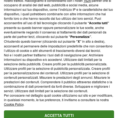
nostro traffico. Raccogliamo e condividiamo con i nostri
1624
partner che si
News, sui nostri processi editoriali e su come ci impegniamo a
occupano di analisi dei dati web, pubblicità e social media, alcune
creare news di qualità. Inoltre, afferma la nostra aderenza a
informazioni sul tuo dispositivo, come l’indirizzo IP e le caratteristiche del tuo
‘Trust Project - News with Integrity’
Blasting News non è
dispositivo, i quali potrebbero combinarle con altre informazioni che hai
ancora membro del programma, ma ha richiesto di farne
fornito loro o che hanno raccolto dal tuo utilizzo dei loro servizi. Puoi
parte; Trust Project non ha ancora effettuato una verifica di
acconsentire all’uso di tali tecnologie cliccando il pulsante
“Accetta tutti”
conformità agli standard.
presente su questo banner oppure personalizzare le tue scelte, anche
eventualmente negando il consenso al trattamento dei dati personali da
parte dei partner terzi, cliccando sul pulsante
“Personalizza”
.
Su di noi
Chiudendo questo banner (cliccando sul pulsante
“X”
in alto a destra),
acconsenti al permanere delle impostazioni predefinite che non consentono
Team editoriale
l’utilizzo di cookie o altri strumenti di tracciamento diversi dai tecnici.
Noi e i nostri partner trattiamo i tuoi dati di navigazione per: Archiviare
Corporate
informazioni su dispositivo e/o accedervi. Utilizzare dati limitati per la
selezione della pubblicità. Creare profili per la pubblicità personalizzata.
Redazione
Utilizzare profili per la selezione di pubblicità personalizzata. Creare profili
per la personalizzazione dei contenuti. Utilizzare profili per la selezione di
Informativa Privacy
contenuti personalizzati. Misurare le prestazioni degli annunci. Misurare le
prestazioni dei contenuti. Comprendere il pubblico attraverso statistiche o la
Cookie Policy
combinazione di dati provenienti da fonti diverse. Sviluppare e migliorare i
servizi. Utilizzare dati limitati per la selezione dei contenuti.
Blasting SA, IDI CHE-247.845.224, Via Carlo Frasca, 3 - 6900
Per conoscere nel dettaglio quali cookie utilizziamo sul sito e per modificare,
Lugano (Svizzera) Tel:
+39 0690258937
in qualsiasi momento, le tue preferenze, ti invitiamo a consultare la nostra
Cookie Policy
.
© 2026 Blasting News
ACCETTA TUTTI