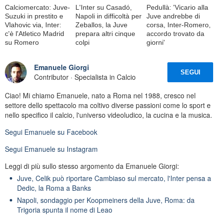
Calciomercato: Juve-
L'Inter su Casadó,
Pedullà: 'Vicario alla
Suzuki in prestito e
Napoli in difficoltà per
Juve andrebbe di
Vlahovic via, Inter:
Zeballos, la Juve
corsa, Inter-Romero,
c'è l'Atletico Madrid
prepara altri cinque
accordo trovato da
su Romero
colpi
giorni'
Emanuele Giorgi
SEGUI
Contributor · Specialista in Calcio
Ciao! Mi chiamo Emanuele, nato a Roma nel 1988, cresco nel
settore dello spettacolo ma coltivo diverse passioni come lo sport e
nello specifico il calcio, l'universo videoludico, la cucina e la musica.
Segui
Emanuele
su Facebook
Segui
Emanuele
su Instagram
Leggi di più sullo stesso argomento da Emanuele Giorgi:
Juve, Celik può riportare Cambiaso sul mercato, l'Inter pensa a
Dedic, la Roma a Banks
Napoli, sondaggio per Koopmeiners della Juve, Roma: da
Trigoria spunta il nome di Leao