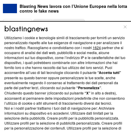
Blasting News lavora con l’Unione Europea nella lotta
contro le fake news
ABOUT
LINEA EDITORIALE
Utilizziamo i cookie e tecnologie simili di tracciamento per fornirti un servizio
Questa sezione offre informazioni trasparenti su Blasting
personalizzato rispetto alle tue esigenze di navigazione e per analizzare il
nostro traffico. Raccogliamo e condividiamo con i nostri
1624
partner che si
News, sui nostri processi editoriali e su come ci impegniamo a
occupano di analisi dei dati web, pubblicità e social media, alcune
creare news di qualità. Inoltre, afferma la nostra aderenza a
informazioni sul tuo dispositivo, come l’indirizzo IP e le caratteristiche del tuo
‘Trust Project - News with Integrity’
Blasting News non è
dispositivo, i quali potrebbero combinarle con altre informazioni che hai
ancora membro del programma, ma ha richiesto di farne
fornito loro o che hanno raccolto dal tuo utilizzo dei loro servizi. Puoi
parte; Trust Project non ha ancora effettuato una verifica di
acconsentire all’uso di tali tecnologie cliccando il pulsante
“Accetta tutti”
conformità agli standard.
presente su questo banner oppure personalizzare le tue scelte, anche
eventualmente negando il consenso al trattamento dei dati personali da
parte dei partner terzi, cliccando sul pulsante
“Personalizza”
.
Su di noi
Chiudendo questo banner (cliccando sul pulsante
“X”
in alto a destra),
acconsenti al permanere delle impostazioni predefinite che non consentono
Team editoriale
l’utilizzo di cookie o altri strumenti di tracciamento diversi dai tecnici.
Noi e i nostri partner trattiamo i tuoi dati di navigazione per: Archiviare
Corporate
informazioni su dispositivo e/o accedervi. Utilizzare dati limitati per la
selezione della pubblicità. Creare profili per la pubblicità personalizzata.
Redazione
Utilizzare profili per la selezione di pubblicità personalizzata. Creare profili
per la personalizzazione dei contenuti. Utilizzare profili per la selezione di
Informativa Privacy