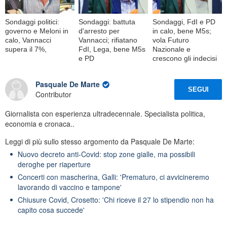
Sondaggi politici:
Sondaggi: battuta
Sondaggi, FdI e PD
governo e Meloni in
d'arresto per
in calo, bene M5s;
calo, Vannacci
Vannacci; rifiatano
vola Futuro
supera il 7%,
FdI, Lega, bene M5s
Nazionale e
e PD
crescono gli indecisi
Pasquale De Marte
SEGUI
Contributor
Giornalista con esperienza ultradecennale. Specialista politica,
economia e cronaca..
Leggi di più sullo stesso argomento da Pasquale De Marte:
Nuovo decreto anti-Covid: stop zone gialle, ma possibili
deroghe per riaperture
Concerti con mascherina, Galli: 'Prematuro, ci avvicineremo
lavorando di vaccino e tampone'
Chiusure Covid, Crosetto: 'Chi riceve il 27 lo stipendio non ha
capito cosa succede'