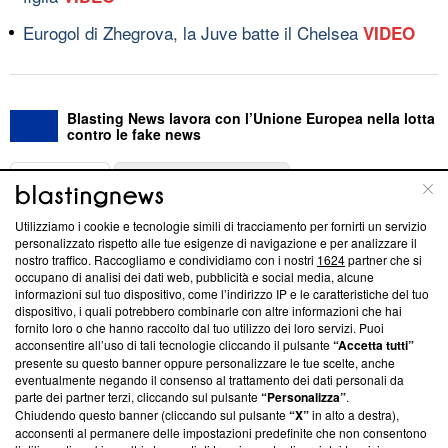
Eurogol di Zhegrova, la Juve batte il Chelsea
VIDEO
Blasting News lavora con l’Unione Europea nella lotta
contro le fake news
ABOUT
LINEA EDITORIALE
Utilizziamo i cookie e tecnologie simili di tracciamento per fornirti un servizio
Questa sezione offre informazioni trasparenti su Blasting
personalizzato rispetto alle tue esigenze di navigazione e per analizzare il
nostro traffico. Raccogliamo e condividiamo con i nostri
1624
partner che si
News, sui nostri processi editoriali e su come ci impegniamo a
occupano di analisi dei dati web, pubblicità e social media, alcune
creare news di qualità. Inoltre, afferma la nostra aderenza a
informazioni sul tuo dispositivo, come l’indirizzo IP e le caratteristiche del tuo
‘Trust Project - News with Integrity’
Blasting News non è
dispositivo, i quali potrebbero combinarle con altre informazioni che hai
ancora membro del programma, ma ha richiesto di farne
fornito loro o che hanno raccolto dal tuo utilizzo dei loro servizi. Puoi
parte; Trust Project non ha ancora effettuato una verifica di
acconsentire all’uso di tali tecnologie cliccando il pulsante
“Accetta tutti”
conformità agli standard.
presente su questo banner oppure personalizzare le tue scelte, anche
eventualmente negando il consenso al trattamento dei dati personali da
parte dei partner terzi, cliccando sul pulsante
“Personalizza”
.
Su di noi
Chiudendo questo banner (cliccando sul pulsante
“X”
in alto a destra),
acconsenti al permanere delle impostazioni predefinite che non consentono
Team editoriale