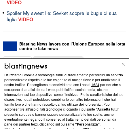
VIDEO
Spoiler My sweet lie: Sevket scopre le bugie di sua
figlia
VIDEO
Blasting News lavora con l’Unione Europea nella lotta
contro le fake news
ABOUT
LINEA EDITORIALE
Utilizziamo i cookie e tecnologie simili di tracciamento per fornirti un servizio
Questa sezione offre informazioni trasparenti su Blasting
personalizzato rispetto alle tue esigenze di navigazione e per analizzare il
nostro traffico. Raccogliamo e condividiamo con i nostri
1624
partner che si
News, sui nostri processi editoriali e su come ci impegniamo a
occupano di analisi dei dati web, pubblicità e social media, alcune
creare news di qualità. Inoltre, afferma la nostra aderenza a
informazioni sul tuo dispositivo, come l’indirizzo IP e le caratteristiche del tuo
‘Trust Project - News with Integrity’
Blasting News non è
dispositivo, i quali potrebbero combinarle con altre informazioni che hai
ancora membro del programma, ma ha richiesto di farne
fornito loro o che hanno raccolto dal tuo utilizzo dei loro servizi. Puoi
parte; Trust Project non ha ancora effettuato una verifica di
acconsentire all’uso di tali tecnologie cliccando il pulsante
“Accetta tutti”
conformità agli standard.
presente su questo banner oppure personalizzare le tue scelte, anche
eventualmente negando il consenso al trattamento dei dati personali da
parte dei partner terzi, cliccando sul pulsante
“Personalizza”
.
Su di noi