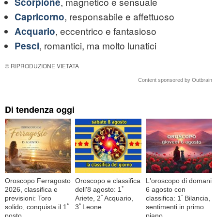
, magnetico e sensuale
Scorpione
, responsabile e affettuoso
Capricorno
, eccentrico e fantasioso
Acquario
, romantici, ma molto lunatici
Pesci
© RIPRODUZIONE VIETATA
Content sponsored by Outbrain
Di tendenza oggi
Oroscopo Ferragosto
Oroscopo e classifica
L'oroscopo di domani
2026, classifica e
dell'8 agosto: 1ﾟ
6 agosto con
previsioni: Toro
Ariete, 2ﾟAcquario,
classifica: 1ﾟBilancia,
solido, conquista il 1ﾟ
3ﾟLeone
sentimenti in primo
posto
piano