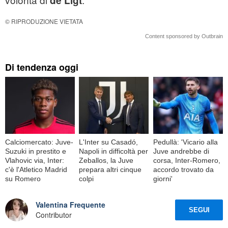
de Ligt
© RIPRODUZIONE VIETATA
Content sponsored by Outbrain
Di tendenza oggi
Calciomercato: Juve-
L'Inter su Casadó,
Pedullà: 'Vicario alla
Suzuki in prestito e
Napoli in difficoltà per
Juve andrebbe di
Vlahovic via, Inter:
Zeballos, la Juve
corsa, Inter-Romero,
c'è l'Atletico Madrid
prepara altri cinque
accordo trovato da
su Romero
colpi
giorni'
Valentina Frequente
SEGUI
Contributor