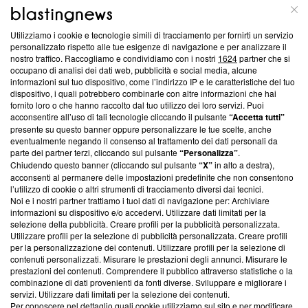
ABOUT
LINEA EDITORIALE
Utilizziamo i cookie e tecnologie simili di tracciamento per fornirti un servizio
Questa sezione offre informazioni trasparenti su Blasting
personalizzato rispetto alle tue esigenze di navigazione e per analizzare il
nostro traffico. Raccogliamo e condividiamo con i nostri
1624
partner che si
News, sui nostri processi editoriali e su come ci impegniamo a
occupano di analisi dei dati web, pubblicità e social media, alcune
creare news di qualità. Inoltre, afferma la nostra aderenza a
informazioni sul tuo dispositivo, come l’indirizzo IP e le caratteristiche del tuo
‘Trust Project - News with Integrity’
Blasting News non è
dispositivo, i quali potrebbero combinarle con altre informazioni che hai
ancora membro del programma, ma ha richiesto di farne
fornito loro o che hanno raccolto dal tuo utilizzo dei loro servizi. Puoi
parte; Trust Project non ha ancora effettuato una verifica di
acconsentire all’uso di tali tecnologie cliccando il pulsante
“Accetta tutti”
conformità agli standard.
presente su questo banner oppure personalizzare le tue scelte, anche
eventualmente negando il consenso al trattamento dei dati personali da
parte dei partner terzi, cliccando sul pulsante
“Personalizza”
.
Su di noi
Chiudendo questo banner (cliccando sul pulsante
“X”
in alto a destra),
acconsenti al permanere delle impostazioni predefinite che non consentono
Team editoriale
l’utilizzo di cookie o altri strumenti di tracciamento diversi dai tecnici.
Noi e i nostri partner trattiamo i tuoi dati di navigazione per: Archiviare
Corporate
informazioni su dispositivo e/o accedervi. Utilizzare dati limitati per la
selezione della pubblicità. Creare profili per la pubblicità personalizzata.
Redazione
Utilizzare profili per la selezione di pubblicità personalizzata. Creare profili
per la personalizzazione dei contenuti. Utilizzare profili per la selezione di
Informativa Privacy
contenuti personalizzati. Misurare le prestazioni degli annunci. Misurare le
prestazioni dei contenuti. Comprendere il pubblico attraverso statistiche o la
Cookie Policy
combinazione di dati provenienti da fonti diverse. Sviluppare e migliorare i
servizi. Utilizzare dati limitati per la selezione dei contenuti.
Blasting SA, IDI CHE-247.845.224, Via Carlo Frasca, 3 - 6900
Per conoscere nel dettaglio quali cookie utilizziamo sul sito e per modificare,